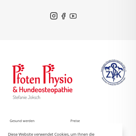
Gesund werden
Preise
Fit bleiben
Kontakt
Diese Website verwendet Cookies, um Ihnen die
Vorträge und Workshops
Datenschutz