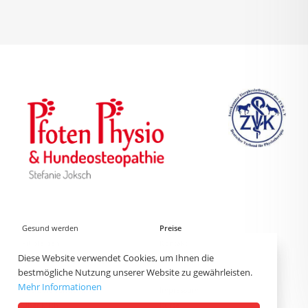
Gesund werden
Preise
Fit bleiben
Kontakt
Diese Website verwendet Cookies, um Ihnen die
Vorträge und Workshops
Datenschutz
bestmögliche Nutzung unserer Website zu gewährleisten.
Blog
home
Mehr Informationen
Therapiehunde Arbeit
Impressum
Über Mich
Kurse