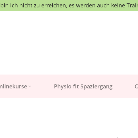
in ich nicht zu erreichen, es werden auch keine Trai
nlinekurse
Physio fit Spaziergang
O
Onlinekurs fitter
Rücken
Onlinekurs Medical
Training